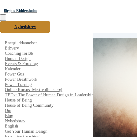
Birgitte Riddersholm
Nyhedsbrev
Energiuddannelsen
Erhverv
Coaching forløb
Human Design
Events & Foredrag
Kalender
Power Gus
Power Breathwork
Power Træning
Online Kursus: Mestre din energi
TEDx: The Power of Human Design in Leadership
House of Being
House of Being Community
Om
Blog
Nyhedsbrev
English
Get Your Human Design
Executive Coaching