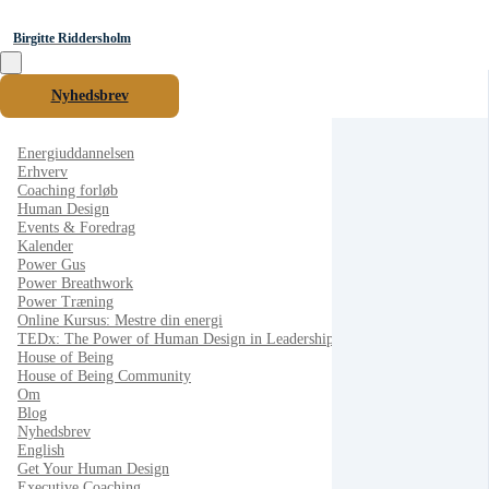
Birgitte Riddersholm
Nyhedsbrev
Energiuddannelsen
Erhverv
Coaching forløb
Human Design
Events & Foredrag
Kalender
Power Gus
Power Breathwork
Power Træning
Online Kursus: Mestre din energi
TEDx: The Power of Human Design in Leadership
House of Being
House of Being Community
Om
Blog
Nyhedsbrev
English
Get Your Human Design
Executive Coaching