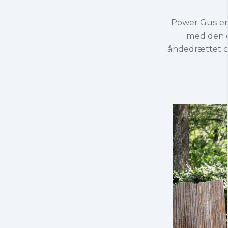
Power Gus er
med den e
åndedrættet o