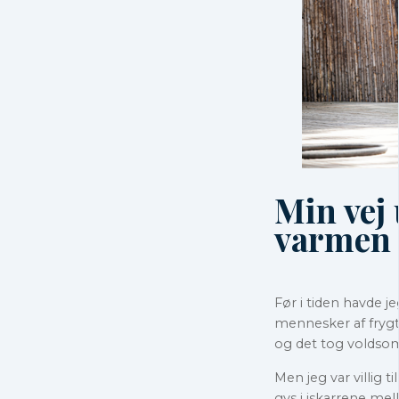
Min vej
varmen
Før i tiden havde je
mennesker af frygt 
og det tog voldsomt
Men jeg var villig
gys i iskarrene mel